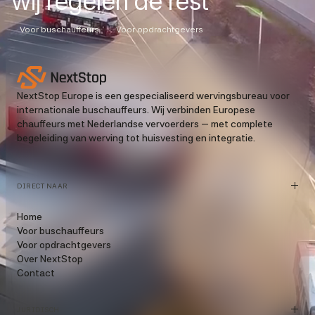
wij regelen de rest
Voor buschauffeurs
Voor opdrachtgevers
NextStop Europe is een gespecialiseerd wervingsbureau voor
internationale buschauffeurs. Wij verbinden Europese
chauffeurs met Nederlandse vervoerders — met complete
begeleiding van werving tot huisvesting en integratie.
DIRECT NAAR
Home
Voor buschauffeurs
Voor opdrachtgevers
Over NextStop
Contact
JURIDISCH