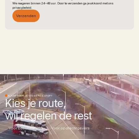
We reageren binnen 24–48 uur. Door te verzenden ga je akkoord met ons
privacybeleid.
KLAAR VOOR JE VOLGENDE STOP?
Kies je route,
wij regelen de rest
Voor buschauffeurs
Voor opdrachtgevers