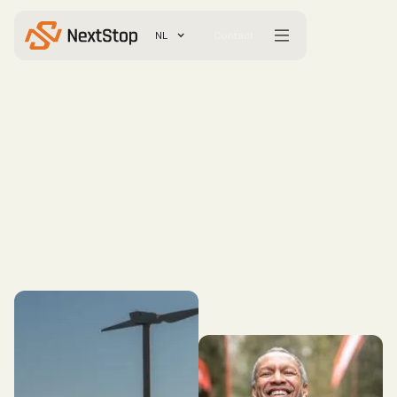
NL
Contact
Solliciteer direct