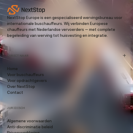
NextStop Europe is een gespecialiseerd wervingsbureau voor
internationale buschauffeurs. Wij verbinden Europese
chauffeurs met Nederlandse vervoerders — met complete
begeleiding van werving tot huisvesting en integratie.
DIRECT NAAR
Home
Voor buschauffeurs
Voor opdrachtgevers
Over NextStop
Contact
JURIDISCH
Algemene voorwaarden
Anti-discriminatie beleid
Privacyverklaring