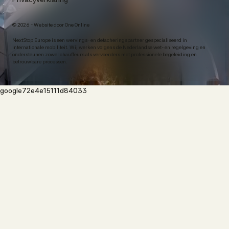
©
2026
- Website door One Online
NextStop Europe is een wervings- en detacheringspartner gespecialiseerd in
internationale mobiliteit. Wij werken volgens de Nederlandse wet- en regelgeving en
ondersteunen zowel chauffeurs als vervoerders met professionele begeleiding en
betrouwbare processen.
google72e4e15111d84033