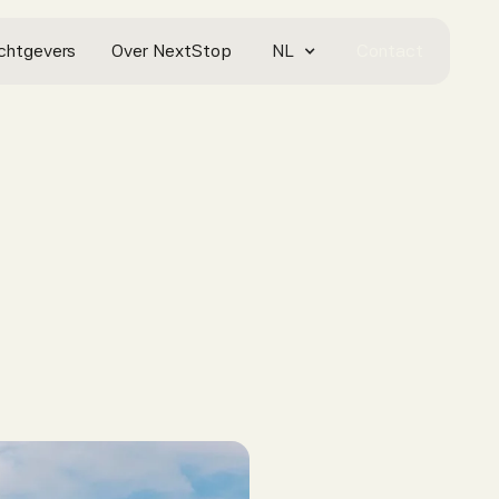
chtgevers
Over NextStop
NL
Contact
Contact opnemen